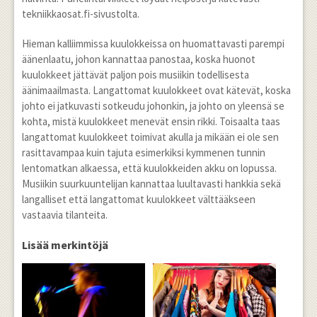
tekniikkaosat.fi-sivustolta.
Hieman kalliimmissa kuulokkeissa on huomattavasti parempi
äänenlaatu, johon kannattaa panostaa, koska huonot
kuulokkeet jättävät paljon pois musiikin todellisesta
äänimaailmasta. Langattomat kuulokkeet ovat kätevät, koska
johto ei jatkuvasti sotkeudu johonkin, ja johto on yleensä se
kohta, mistä kuulokkeet menevät ensin rikki. Toisaalta taas
langattomat kuulokkeet toimivat akulla ja mikään ei ole sen
rasittavampaa kuin tajuta esimerkiksi kymmenen tunnin
lentomatkan alkaessa, että kuulokkeiden akku on lopussa.
Musiikin suurkuuntelijan kannattaa luultavasti hankkia sekä
langalliset että langattomat kuulokkeet välttääkseen
vastaavia tilanteita.
Lisää merkintöjä