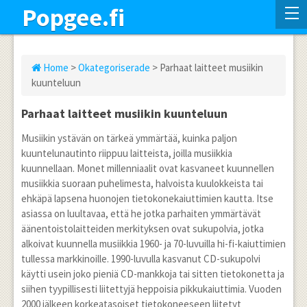
Popgee.fi
Home
>
Okategoriserade
> Parhaat laitteet musiikin
kuunteluun
Parhaat laitteet musiikin kuunteluun
Musiikin ystävän on tärkeä ymmärtää, kuinka paljon
kuuntelunautinto riippuu laitteista, joilla musiikkia
kuunnellaan. Monet millenniaalit ovat kasvaneet kuunnellen
musiikkia suoraan puhelimesta, halvoista kuulokkeista tai
ehkäpä lapsena huonojen tietokonekaiuttimien kautta. Itse
asiassa on luultavaa, että he jotka parhaiten ymmärtävät
äänentoistolaitteiden merkityksen ovat sukupolvia, jotka
alkoivat kuunnella musiikkia 1960- ja 70-luvuilla hi-fi-kaiuttimien
tullessa markkinoille. 1990-luvulla kasvanut CD-sukupolvi
käytti usein joko pieniä CD-mankkoja tai sitten tietokonetta ja
siihen tyypillisesti liitettyjä heppoisia pikkukaiuttimia. Vuoden
2000 jälkeen korkeatasoiset tietokoneeseen liitetyt