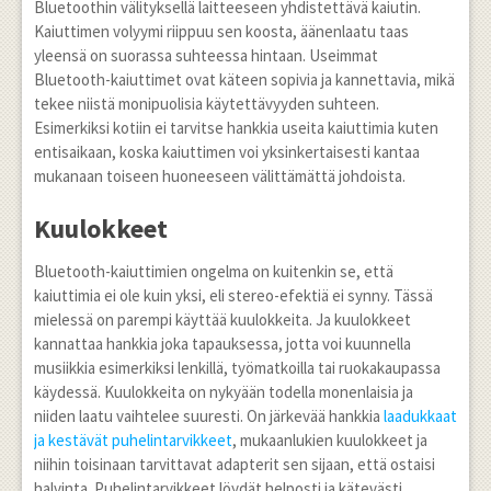
Bluetoothin välityksellä laitteeseen yhdistettävä kaiutin.
Kaiuttimen volyymi riippuu sen koosta, äänenlaatu taas
yleensä on suorassa suhteessa hintaan. Useimmat
Bluetooth-kaiuttimet ovat käteen sopivia ja kannettavia, mikä
tekee niistä monipuolisia käytettävyyden suhteen.
Esimerkiksi kotiin ei tarvitse hankkia useita kaiuttimia kuten
entisaikaan, koska kaiuttimen voi yksinkertaisesti kantaa
mukanaan toiseen huoneeseen välittämättä johdoista.
Kuulokkeet
Bluetooth-kaiuttimien ongelma on kuitenkin se, että
kaiuttimia ei ole kuin yksi, eli stereo-efektiä ei synny. Tässä
mielessä on parempi käyttää kuulokkeita. Ja kuulokkeet
kannattaa hankkia joka tapauksessa, jotta voi kuunnella
musiikkia esimerkiksi lenkillä, työmatkoilla tai ruokakaupassa
käydessä. Kuulokkeita on nykyään todella monenlaisia ja
niiden laatu vaihtelee suuresti. On järkevää hankkia
laadukkaat
ja kestävät puhelintarvikkeet
, mukaanlukien kuulokkeet ja
niihin toisinaan tarvittavat adapterit sen sijaan, että ostaisi
halvinta. Puhelintarvikkeet löydät helposti ja kätevästi