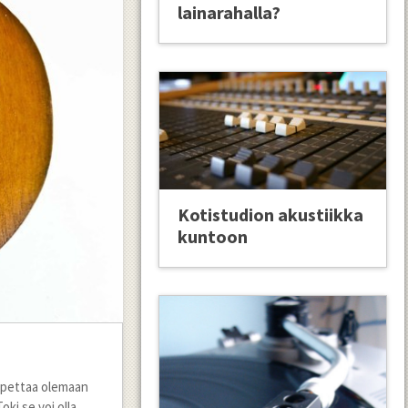
lainarahalla?
Kotistudion akustiikka
kuntoon
 opettaa olemaan
Toki se voi olla