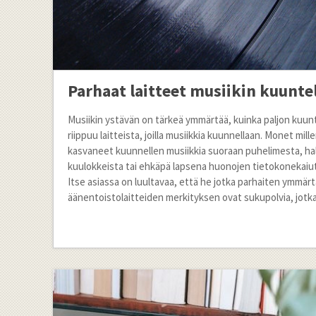
Parhaat laitteet musiikin kuunte
Musiikin ystävän on tärkeä ymmärtää, kuinka paljon kuun
riippuu laitteista, joilla musiikkia kuunnellaan. Monet mille
kasvaneet kuunnellen musiikkia suoraan puhelimesta, ha
kuulokkeista tai ehkäpä lapsena huonojen tietokonekaiut
Itse asiassa on luultavaa, että he jotka parhaiten ymmär
äänentoistolaitteiden merkityksen ovat sukupolvia, jotka