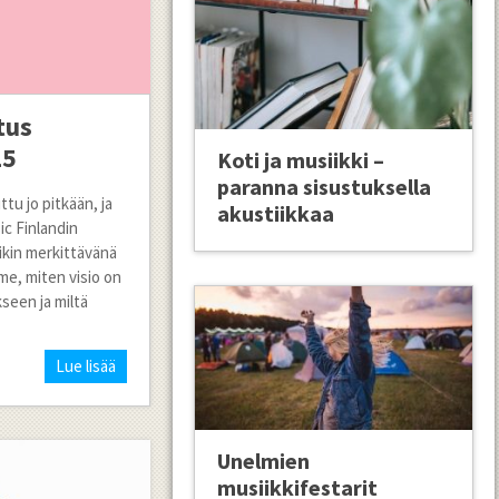
tus
25
Koti ja musiikki –
paranna sisustuksella
tu jo pitkään, ja
akustiikkaa
ic Finlandin
ikin merkittävänä
me, miten visio on
seen ja miltä
Lue lisää
Unelmien
musiikkifestarit