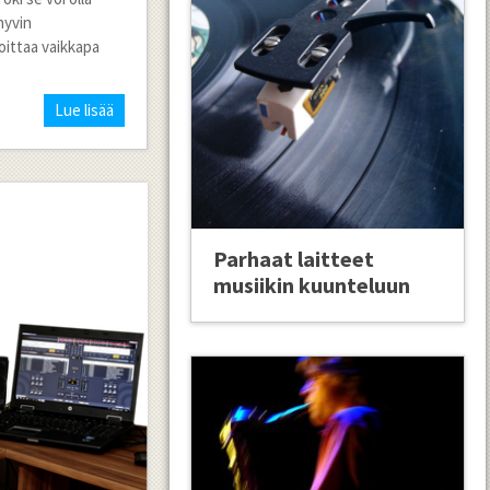
hyvin
oittaa vaikkapa
Lue lisää
Parhaat laitteet
musiikin kuunteluun