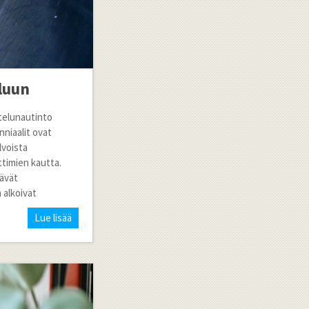
luun
telunautinto
nniaalit ovat
lvoista
timien kautta.
tävät
 alkoivat
Lue lisää