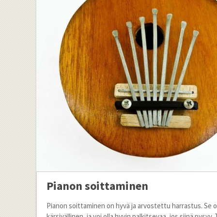
Pianon soittaminen
Pianon soittaminen on hyvä ja arvostettu harrastus. Se
kärsivällinen, ja voi olla hyvin palkitsevaa, jos siinä pysyy. 