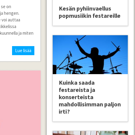
 se on
Kesän pyhiinvaellus
ja hengen.
popmusiikin festareille
e voi auttaa
ikkelissa
kuunnella ja miten
Lue lisää
Kuinka saada
festareista ja
konserteista
mahdollisimman paljon
irti?