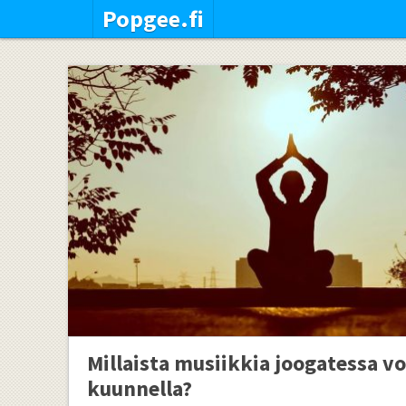
Popgee.fi
Millaista musiikkia joogatessa vo
kuunnella?