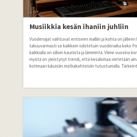
Musiikkia kesän ihaniin juhliin
Vuodenajat vaihtuvat entiseen malliin ja kohta on jälleen
takuuvarmasti se kaikkein odotetuin vuodenaika koko Pohj
kaikkialla on silloin kaunista ja lämmintä. Viime vuosina 
myötä on yleistynyt trendi, että kesälomaa vietetään aina
kotimaan lukuisiin matkakohteisiin tutustumalla. Tärkeint