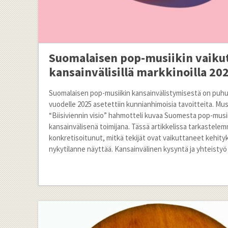
Suomalaisen pop-musiikin vaiku
kansainvälisillä markkinoilla 20
Suomalaisen pop-musiikin kansainvälistymisestä on puhut
vuodelle 2025 asetettiin kunnianhimoisia tavoitteita. Mus
“Biisiviennin visio” hahmotteli kuvaa Suomesta pop-musi
kansainvälisenä toimijana. Tässä artikkelissa tarkastelem
konkretisoitunut, mitkä tekijät ovat vaikuttaneet kehityk
nykytilanne näyttää. Kansainvälinen kysyntä ja yhteistyö