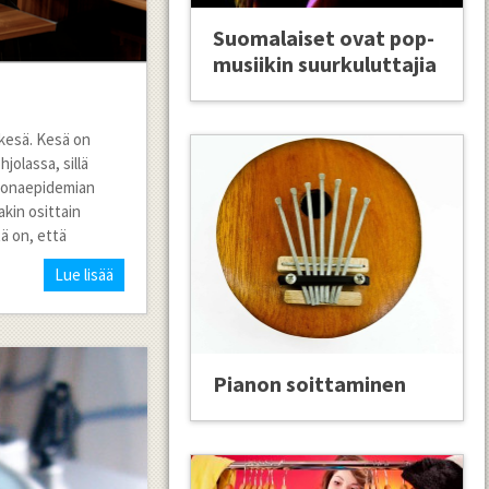
Suomalaiset ovat pop-
musiikin suurkuluttajia
 kesä. Kesä on
olassa, sillä
koronaepidemian
kin osittain
ä on, että
Lue lisää
Pianon soittaminen