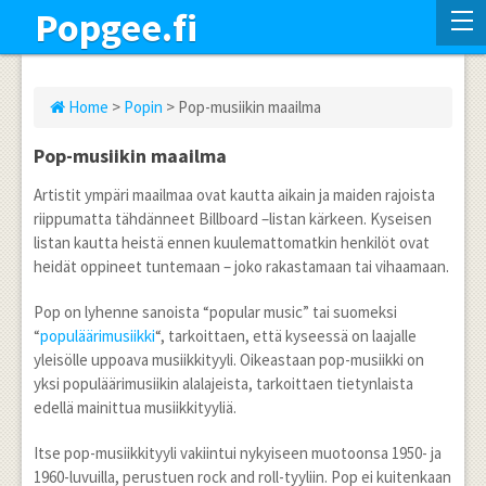
Popgee.fi
Home
>
Popin
> Pop-musiikin maailma
Pop-musiikin maailma
Artistit ympäri maailmaa ovat kautta aikain ja maiden rajoista
riippumatta tähdänneet Billboard –listan kärkeen. Kyseisen
listan kautta heistä ennen kuulemattomatkin henkilöt ovat
heidät oppineet tuntemaan – joko rakastamaan tai vihaamaan.
Pop on lyhenne sanoista “popular music” tai suomeksi
“
populäärimusiikki
“, tarkoittaen, että kyseessä on laajalle
yleisölle uppoava musiikkityyli. Oikeastaan pop-musiikki on
yksi populäärimusiikin alalajeista, tarkoittaen tietynlaista
edellä mainittua musiikkityyliä.
Itse pop-musiikkityyli vakiintui nykyiseen muotoonsa 1950- ja
1960-luvuilla, perustuen rock and roll-tyyliin. Pop ei kuitenkaan