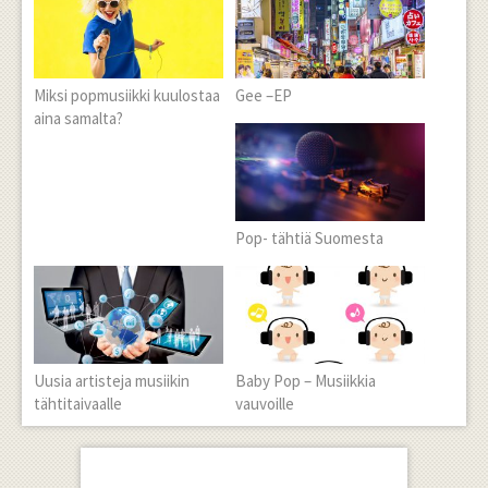
Miksi popmusiikki kuulostaa
Gee –EP
aina samalta?
Pop- tähtiä Suomesta
Uusia artisteja musiikin
Baby Pop – Musiikkia
tähtitaivaalle
vauvoille