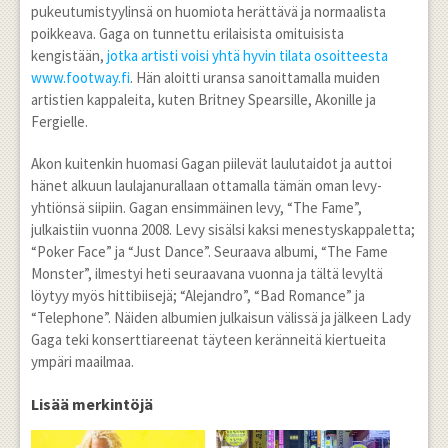
pukeutumistyylinsä on huomiota herättävä ja normaalista
poikkeava. Gaga on tunnettu erilaisista omituisista
kengistään,
jotka artisti voisi yhtä hyvin tilata osoitteesta
www.footway.fi
. Hän aloitti uransa sanoittamalla muiden
artistien kappaleita, kuten Britney Spearsille, Akonille ja
Fergielle.
Akon kuitenkin huomasi Gagan piilevät laulutaidot ja auttoi
hänet alkuun laulajanurallaan ottamalla tämän oman levy-
yhtiönsä siipiin. Gagan ensimmäinen levy, “The Fame”,
julkaistiin vuonna 2008. Levy sisälsi kaksi menestyskappaletta;
“Poker Face” ja “Just Dance”. Seuraava albumi, “The Fame
Monster”, ilmestyi heti seuraavana vuonna ja tältä levyltä
löytyy myös hittibiisejä; “Alejandro”, “Bad Romance” ja
“Telephone”. Näiden albumien julkaisun välissä ja jälkeen Lady
Gaga teki konserttiareenat täyteen keränneitä kiertueita
ympäri maailmaa.
Lisää merkintöjä