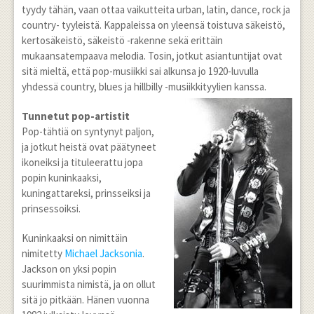
tyydy tähän, vaan ottaa vaikutteita urban, latin, dance, rock ja
country- tyyleistä. Kappaleissa on yleensä toistuva säkeistö,
kertosäkeistö, säkeistö -rakenne sekä erittäin
mukaansatempaava melodia. Tosin, jotkut asiantuntijat ovat
sitä mieltä, että pop-musiikki sai alkunsa jo 1920-luvulla
yhdessä country, blues ja hillbilly -musiikkityylien kanssa.
Tunnetut pop-artistit
Pop-tähtiä on syntynyt paljon,
ja jotkut heistä ovat päätyneet
ikoneiksi ja tituleerattu jopa
popin kuninkaaksi,
kuningattareksi, prinsseiksi ja
prinsessoiksi.
Kuninkaaksi on nimittäin
nimitetty
Michael Jacksonia
.
Jackson on yksi popin
suurimmista nimistä, ja on ollut
sitä jo pitkään. Hänen vuonna