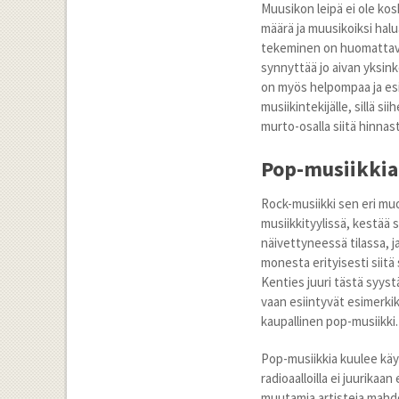
Muusikon leipä ei ole kos
määrä ja muusikoiksi halua
tekeminen on huomattavas
synnyttää jo aivan yksin
on myös helpompaa ja es
musiikintekijälle, sillä s
murto-osalla siitä hinn
Pop-musiikkia
Rock-musiikki sen eri mu
musiikkityylissä, kestää s
näivettyneessä tilassa, j
monesta erityisesti siitä
Kenties juuri tästä syyst
vaan esiintyvät esimerkiks
kaupallinen pop-musiikki.
Pop-musiikkia kuulee käyt
radioaalloilla ei juurika
muutamia artisteja mahdol