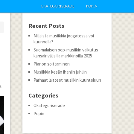
OKATEGORISERADE
POPIN
Recent Posts
Millaista musiikkia joogatessa voi
kuunnella?
Suomalaisen pop-musiikin vaikutus
kansainvälisillä markkinoilla 2025
Pianon soittaminen
Musiikkia kesän ihaniin juhliin
Parhaat laitteet musiikin kuunteluun
ä.
Categories
Okategoriserade
Popin