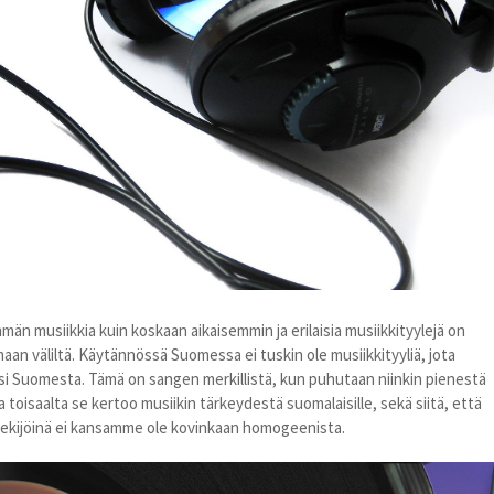
 musiikkia kuin koskaan aikaisemmin ja erilaisia musiikkityylejä on
maan väliltä. Käytännössä Suomessa ei tuskin ole musiikkityyliä, jota
yisi Suomesta. Tämä on sangen merkillistä, kun puhutaan niinkin pienestä
toisaalta se kertoo musiikin tärkeydestä suomalaisille, sekä siitä, että
a tekijöinä ei kansamme ole kovinkaan homogeenista.