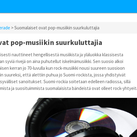
erade
> Suomalaiset ovat pop-musiikin suurkuluttajia
vat pop-musiikin suurkuluttajia
sesti nauttineet hengellisestä musiikista ja yläluokka klassisesta
an syviä rivejä on aina puhutellut iskelmämusiikki. Sen suosio alkoi
isen kerran jo 70-luvulla kun rock-musiikki nousi suureen suosioon
in suureksi, että alettiin puhua jo Suomi-rockista, jossa yhdistyivät
syvälliset sanoitukset. Suomi-rockia soitetaan edelleen radiossa, sillä
mista ja suosituimmista suomalaisista bändeistä ovat olleet rock-yhtyeit