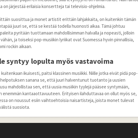
a on järjestää erilaisia konsertteja tai televisio-ohjelmia.
ittäin suosittua ja monet artistit erittäin lahjakkaita, on kuitenkin tämän
antapää juuri se, että se kestää todella huonosti aikaa. Tämä johtuu
ppaleita pyritään tuottamaan mahdollisimman halvalla ja nopeasti, jolloin
 vähän, ja toiseksi pop-musiikin lyriikat ovat Suomessa hyvin pinnallisia,
mi rockin aikaan.
lle syntyy lopulta myös vastavoima
 kuitenkaan ikuisesti, paitsi klassinen musiikki. Niille jotka eivät pidä pop-
 helpotuksen sanana se, että juuri halventunut tuotanto ja uusien
ousu mahdollistaa sen, että uusia musiikin tyylejä pääsee syntymään,
än enemmän kantaaottavuuteen. Erityisen ilahduttavaa on ollut myös se,
ssa on noussut esiin vaihtoehtoisia naisartisteja, joista monet tulevat
älistä suosiota.