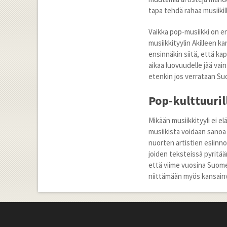
tapa tehdä rahaa musiikill
Vaikka pop-musiikki on er
musiikkityylin Akilleen k
ensinnäkin siitä, että ka
aikaa luovuudelle jää vain
etenkin jos verrataan Suo
Pop-kulttuuri
Mikään musiikkityyli ei elä
musiikista voidaan sanoa
nuorten artistien esiinn
joiden teksteissä pyritä
että viime vuosina Suome
niittämään myös kansainv