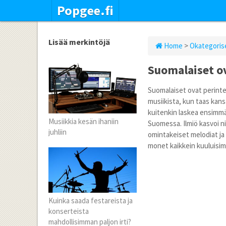
Popgee.fi
Lisää merkintöjä
Home
>
Okategoris
Suomalaiset o
Suomalaiset ovat perintei
musiikista, kun taas kans
kuitenkin laskea ensimmä
Musiikkia kesän ihaniin
Suomessa. Ilmiö kasvoi ni
juhliin
omintakeiset melodiat ja 
monet kaikkein kuuluisim
Kuinka saada festareista ja
konserteista
mahdollisimman paljon irti?