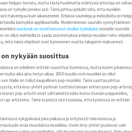
kaan helppo tienata, mutta tästä huolimatta esiintyviä artisteja on valta
via on tyrkylle jonoksi asti. Tämä johtuu pitkälti siitä, että musiikin
ti halvempaa kuin aikaisemmin. Erilaisia saundeja ja melodioita on help
kertaisilla kännykkä-applikaatioilla. Modernimman saundin synnyttäminen
imerkiksi
macbook on osoittautunut oivaksi työkaluksi
monelle nuorelle
iihen on ollut mahdollista saada asennetuksia erilaisia musiikin teko-ohjelmi
asta, mitä nämä ohjelmat ovat kymmenen vuotta takaperin maksaneet.
 on nykyään suosittua
odoissa on edelleen erittäin suosittua Suomessa, mutta kuten jokaisess
en kulta-aika aina tietyn aikaa. 2010-luvulla rock-musiikki on ollut
a sen tilalle on tullut kaupallinen pop-musiikki. Tämä saattaa johtua
 syystä, että levy-yhtiöt pyrkivät tuotteistamaan eniten juuri pop-artistej
ä monet pop-artistit eivät välttämättä edes kutsu itseään poppareiksi,
i rap-artisteina. Tämä ei poista sitä tosiasiaa, että kyseessä on erittäin
ännössä nykypäivänä joka paikassa ja erityisesti televisioissa ja
an enää kuule enää muunlaista musiikkia. Usein levy-yhtiöt puskevat vain
lisimman paljon eri medioihin, sillä levymyynti on romahtanut. Näin aino