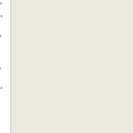
va
po
a
a
a.
a