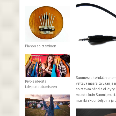
Pianon soittaminen
Suomessa tehdään enemmän
Kivoja ideoita
valtava määrä taivaan ja 
talvipukeutumiseen
soittavaa bändiä ei löyt
maasta kuin Suomi, mutta 
musiikin kuuntelijoina j