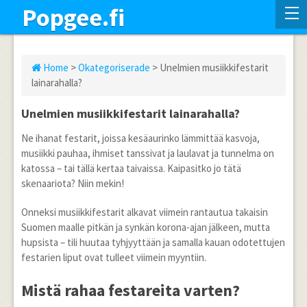
Popgee.fi
Home
>
Okategoriserade
> Unelmien musiikkifestarit
lainarahalla?
Unelmien musiikkifestarit lainarahalla?
Ne ihanat festarit, joissa kesäaurinko lämmittää kasvoja,
musiikki pauhaa, ihmiset tanssivat ja laulavat ja tunnelma on
katossa – tai tällä kertaa taivaissa. Kaipasitko jo tätä
skenaariota? Niin mekin!
Onneksi musiikkifestarit alkavat viimein rantautua takaisin
Suomen maalle pitkän ja synkän korona-ajan jälkeen, mutta
hupsista – tili huutaa tyhjyyttään ja samalla kauan odotettujen
festarien liput ovat tulleet viimein myyntiin.
Mistä rahaa festareita varten?