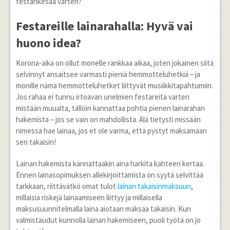
festarikesää varten?
Festareille lainarahalla: Hyvä vai
huono idea?
Korona-aika on ollut monelle rankkaa aikaa, joten jokainen siitä
selvinnyt ansaitsee varmasti pieniä hemmotteluhetkiä – ja
monille nämä hemmotteluhetket liittyvät musiikkitapahtumiin.
Jos rahaa ei tunnu irtoavan unelmien festareita varten
mistään muualta, tällöin kannattaa pohtia pienen lainarahan
hakemista – jos se vain on mahdollista. Älä tietysti missään
nimessä hae lainaa, jos et ole varma, että pystyt maksamaan
sen takaisin!
Lainan hakemista kannattaakin aina harkita kahteen kertaa.
Ennen lainasopimuksen allekirjoittamista on syytä selvittää
tarkkaan, riittävätkö omat tulot
lainan takaisinmaksuun
,
millaisia riskejä lainaamiseen liittyy ja millaisella
maksusuunnitelmalla laina aiotaan maksaa takaisin. Kun
valmistaudut kunnolla lainan hakemiseen, puoli työtä on jo