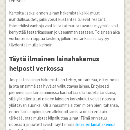
tehtynä!
Kartoita lisäksi ennen lainan hakemista kaikki muut
mahdollisuudet, joilla voisit kustantaa tulevat festarit.
Esimerkiksi vanhoja vaatteita tai muuta tavaraa myymällä voit
kerryttää festarikassaan jo useamman satasen. Toisinaan aika
voi kuitenkin loppua kesken, jolloin festarikassaa täytyy
täydentää muilla keinoin.
Täytä ilmainen lainahakemus
helposti verkossa
Jos päätös lainan hakemista on tehty, on tärkeää, ettet hosu
ja ota ensimmäistä hyvältä vaikuttavaa lainaa. Erityisesti
pienemmissä lainasummissa kannattaa olla todella tarkkana,
sillä yllättäen juuri näiden lainojen korkokulut voivat nousta
yllättävän suuriksi. Oli lainasumma sitten miten pieni tahansa,
ennen lainasopimuksen allekirjoittamista onkin erittäin
tärkeää, että muistat kilpailuttaa lainat. Tämä onnistuu
nopeasti ja luotettavasti täyttämällä
ilmainen lainahakemus