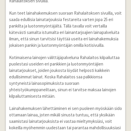
Rahalaitoksen sivuilla.
Kun teet lainahakemuksen suoraan Rahalaitoksen sivuilla, voit
saada edullisia lainatarjouksia festareita varten jopa 25 eri
pankilta ja luotonmyöntäjältä. Tällä tavalla voit vertailla
kätevästi samalta istumalta eri lainantarjoajien lainapalveluita
ilman, että sinun tarvitsisi täyttää useita eri lainahakemuksia
jokaisen pankin ja luotonmyöntäjän omilla kotisivuilla.
Kotimaisena lainojen välittäjäpalveluna Rahalaitos kilpailuttaa
puolestasi useiden eri pankkien ja luotonmyöntäjien
lainatarjoukset, joiden joukosta löydät helposti kaikkein
edullisimmat lainat. Koska Rahalaitos saa palkkionsa
syntyneistä lainasopimuksista suoraan
yhteistyökumppaneiltaan, sinun ei tarvitse maksaa lainojen
kilpailuttamisesta mitään.
Lainahakemuksen lähettäminen ei sen puoleen myöskään sido
ottamaan lainaa, joten mikäli sinusta tuntuu, että yksikään
saamistasi lainatarjouksista ei vastaa mieltymyksiäsi, voit
kokeilla myöhemmin uudestaan tai parantaa mahdollisuuksiasi