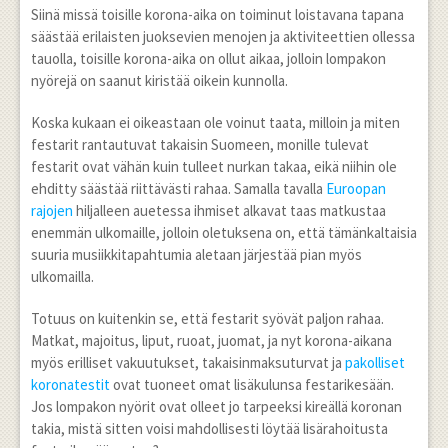
Siinä missä toisille korona-aika on toiminut loistavana tapana
säästää erilaisten juoksevien menojen ja aktiviteettien ollessa
tauolla, toisille korona-aika on ollut aikaa, jolloin lompakon
nyörejä on saanut kiristää oikein kunnolla.
Koska kukaan ei oikeastaan ole voinut taata, milloin ja miten
festarit rantautuvat takaisin Suomeen, monille tulevat
festarit ovat vähän kuin tulleet nurkan takaa, eikä niihin ole
ehditty säästää riittävästi rahaa. Samalla tavalla
Euroopan
rajojen
hiljalleen auetessa ihmiset alkavat taas matkustaa
enemmän ulkomaille, jolloin oletuksena on, että tämänkaltaisia
suuria musiikkitapahtumia aletaan järjestää pian myös
ulkomailla.
Totuus on kuitenkin se, että festarit syövät paljon rahaa.
Matkat, majoitus, liput, ruoat, juomat, ja nyt korona-aikana
myös erilliset vakuutukset, takaisinmaksuturvat ja
pakolliset
koronatestit
ovat tuoneet omat lisäkulunsa festarikesään.
Jos lompakon nyörit ovat olleet jo tarpeeksi kireällä koronan
takia, mistä sitten voisi mahdollisesti löytää lisärahoitusta